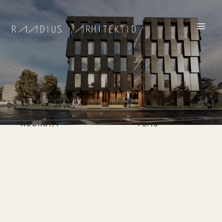
KASTANI TN 92
BÜROOHOONE KONKURSS
KATEGOORIA
Arhitektuur
ASUKOHT
Tartu