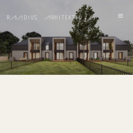
TOHISOO RIDAELAMU
KATEGOORIA
Arhitektuur
ASUKOHT
Tohisoo, Kohila